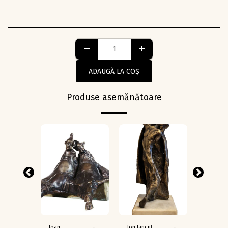
ADAUGĂ LA COŞ
Produse asemănătoare
Ioan
Ion Iancuț -
Auguste